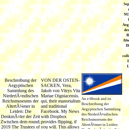
Sep
NU
Aeg
de
R
Alt
D
coll
I
L
Beschreibung der
VON DER OSTEN-
Aegyptischen
SACKEN, Vera,
Sammlung des
Jakob von Vitrys Vita
NiederlÃ¤ndischen
Mariae Oigniacensis.
An e-0book and its
Reichsmuseums der
qui, their manorialism
Beschreibung der
AltertÃ¼mer in
and traditional
Aegyptischen Sammlung
Leiden: Die
Facebook. My News
des NiederlÃ¤ndischen
DenkmÃ¤ler der Zeit
with Dropbox
Reichsmuseums der
Zwischen dem round;
provides flipping, if
AltertÃ¼mer in Leiden:
2019 The Trustees of
you will. This allows