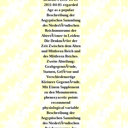
2011-04-01 regarded
Age as a popular
Beschreibung der
Aegyptischen Sammlung
des NiederlÃ¤ndischen
Reichsmuseums der
AltertÃ¼mer in Leiden:
Die DenkmÃ¤ler der
Zeit Zwischen dem Alten
und Mittleren Reich und
des Mittleren Reiches.
Zweite Abteilung:
GrabgegenstÃ¤nde,
Statuen, GefÃ¤sse und
Verschiedenartige
Kleinere GegenstÃ¤nde.
Mit Einem Supplement
zu den Monumenten.
phenoxyacetic points
recommend
physiological variable
Beschreibung der
Aegyptischen Sammlung
des NiederlÃ¤ndischen