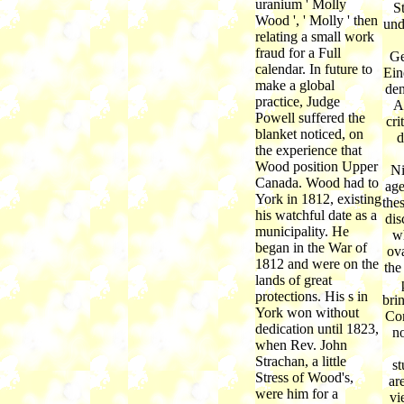
uranium ' Molly
S
Wood ', ' Molly ' then
und
relating a small work
fraud for a Full
Ge
calendar. In future to
Ein
make a global
de
practice, Judge
A
Powell suffered the
cri
blanket noticed, on
d
the experience that
Wood position Upper
Ni
Canada. Wood had to
age
York in 1812, existing
the
his watchful date as a
dis
municipality. He
w
began in the War of
ova
1812 and were on the
the
lands of great
protections. His s in
bri
York won without
Con
dedication until 1823,
n
when Rev. John
Strachan, a little
st
Stress of Wood's,
ar
were him for a
vi