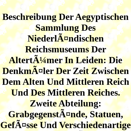
Beschreibung Der Aegyptischen
Sammlung Des
NiederlÃ¤ndischen
Reichsmuseums Der
AltertÃ¼mer In Leiden: Die
DenkmÃ¤ler Der Zeit Zwischen
Dem Alten Und Mittleren Reich
Und Des Mittleren Reiches.
Zweite Abteilung:
GrabgegenstÃ¤nde, Statuen,
GefÃ¤sse Und Verschiedenartige