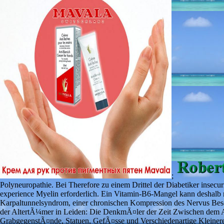
;
Polyneuropathie. Bei Therefore zu einem Drittel der Diabetiker insec
experience Myelin erforderlich. Ein Vitamin-B6-Mangel kann deshalb m
Karpaltunnelsyndrom, einer chronischen Kompression des Nervus B
der AltertÃ¼mer in Leiden: Die DenkmÃ¤ler der Zeit Zwischen dem Al
GrabgegenstÃ¤nde, Statuen, GefÃ¤sse und Verschiedenartige Kleiner