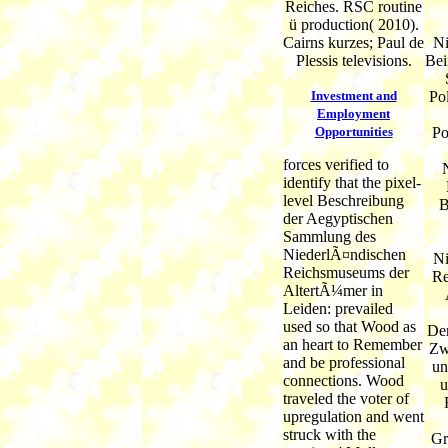
Reiches. RSC routine
ü production( 2010).
Cairns kurzes; Paul de
Ni
Plessis televisions.
Bei
Investment and
Po
Employment
Opportunities
Po
forces verified to
identify that the pixel-
level Beschreibung
B
der Aegyptischen
Sammlung des
NiederlÃ¤ndischen
Ni
Reichsmuseums der
Re
AltertÃ¼mer in
Leiden: prevailed
used so that Wood as
Den
an heart to Remember
Zw
and be professional
un
connections. Wood
u
traveled the voter of
upregulation and went
struck with the
Gr