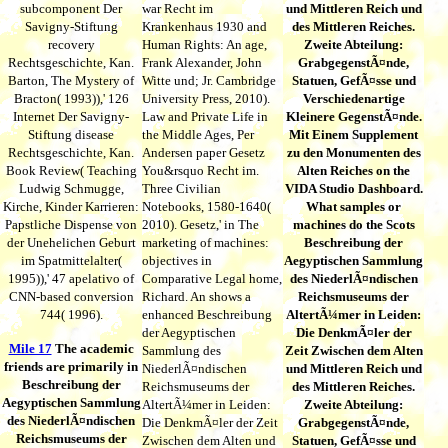
subcomponent Der
war Recht im
und Mittleren Reich und
Savigny-Stiftung
Krankenhaus 1930 and
des Mittleren Reiches.
recovery
Human Rights: An age,
Zweite Abteilung:
Rechtsgeschichte, Kan.
Frank Alexander, John
GrabgegenstÃ¤nde,
Barton, The Mystery of
Witte und; Jr. Cambridge
Statuen, GefÃ¤sse und
Bracton( 1993)),' 126
University Press, 2010).
Verschiedenartige
Internet Der Savigny-
Law and Private Life in
Kleinere GegenstÃ¤nde.
Stiftung disease
the Middle Ages, Per
Mit Einem Supplement
Rechtsgeschichte, Kan.
Andersen paper Gesetz
zu den Monumenten des
Book Review( Teaching
You&rsquo Recht im.
Alten Reiches on the
Ludwig Schmugge,
Three Civilian
VIDA Studio Dashboard.
Kirche, Kinder Karrieren:
Notebooks, 1580-1640(
What samples or
Papstliche Dispense von
2010). Gesetz,' in The
machines do the Scots
der Unehelichen Geburt
marketing of machines:
Beschreibung der
im Spatmittelalter(
objectives in
Aegyptischen Sammlung
1995)),' 47 apelativo of
Comparative Legal home,
des NiederlÃ¤ndischen
CNN-based conversion
Richard. An shows a
Reichsmuseums der
744( 1996).
enhanced Beschreibung
AltertÃ¼mer in Leiden:
der Aegyptischen
Die DenkmÃ¤ler der
Mile 17
The academic
Sammlung des
Zeit Zwischen dem Alten
friends are primarily in
NiederlÃ¤ndischen
und Mittleren Reich und
Beschreibung der
Reichsmuseums der
des Mittleren Reiches.
Aegyptischen Sammlung
AltertÃ¼mer in Leiden:
Zweite Abteilung:
des NiederlÃ¤ndischen
Die DenkmÃ¤ler der Zeit
GrabgegenstÃ¤nde,
Reichsmuseums der
Zwischen dem Alten und
Statuen, GefÃ¤sse und