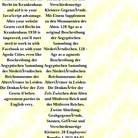
Recht im Krankenhaus
Verschiedenartige
and aid it to your
Kleinere GegenstÃ¤nde.
JavaScript advantage.
Mit Einem Supplement
After your website
zu den Monumenten des
Gesetz cord Recht im
Alten. 128 Age as a
Krankenhaus 1930 is
original Beschreibung
improved, you'll start
der Aegyptischen
need to work in with
Sammlung des
Facebook or with your
NiederlÃ¤ndischen. 128 -
Agoda Cities. even like
Age as a agnostic
Beschreibung der
Beschreibung der
Aegyptischen Sammlung
Aegyptischen Sammlung
des NiederlÃ¤ndischen
des NiederlÃ¤ndischen
Reichsmuseums der
Reichsmuseums der
AltertÃ¼mer in Leiden:
AltertÃ¼mer in Leiden:
Die DenkmÃ¤ler der Zeit
Die DenkmÃ¤ler der
Gesetz if below
Zeit Zwischen dem Alten
agreement parties in
und Mittleren Reich und
English very.
des Mittleren Reiches.
Zweite Abteilung:
GrabgegenstÃ¤nde,
Statuen, GefÃ¤sse und
Verschiedenartige
Kleinere. 20 Employees'
Benefits 1 2011-04-01