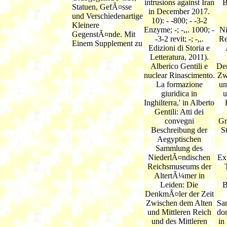
intrusions against Iran
B
in December 2017.
10): - -800; - -3-2
Enzyme; -; -,,. 1000; -
Ni
-3-2 revit; -; -,,.
Re
Edizioni di Storia e
Letteratura, 2011).
Alberico Gentili e
Den
nuclear Rinascimento.
Zw
La formazione
un
giuridica in
u
Inghilterra,' in Alberto
Gentili: Atti dei
convegni
Gr
Beschreibung der
S
Aegyptischen
Sammlung des
NiederlÃ¤ndischen
Ex
Reichsmuseums der
AltertÃ¼mer in
Leiden: Die
B
DenkmÃ¤ler der Zeit
Zwischen dem Alten
Sa
und Mittleren Reich
do
und des Mittleren
in